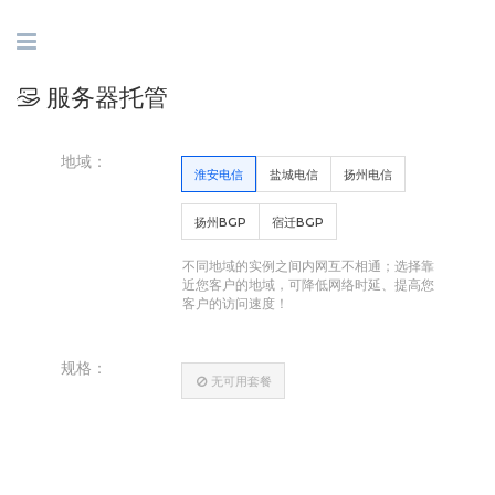
服务器托管
地域：
淮安电信
盐城电信
扬州电信
扬州BGP
宿迁BGP
不同地域的实例之间内网互不相通；选择靠
近您客户的地域，可降低网络时延、提高您
客户的访问速度！
规格
：
无可用套餐